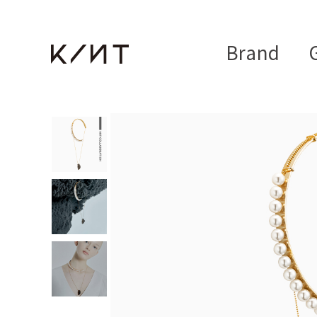
Brand
G