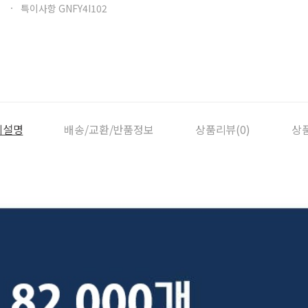
특이사항 GNFY4I102
세설명
배송/교환/반품정보
상품리뷰(0)
상품