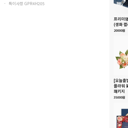
특이사항 GPR4H205
프리미엄
(생화 캘
20000원
[오늘출
플라워 
패키지
35000원