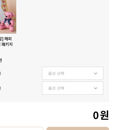
발] 해피
 패키지
션
택
택
0
원