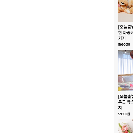
[오늘출
한 까꿍
키지
59900원
[오늘출
두근 박
지
59900원