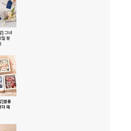
발] 그녀
비밀 정
지
발]블룸
액자 패