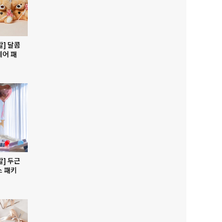
발] 달콤
베어 패
발] 두근
스 패키