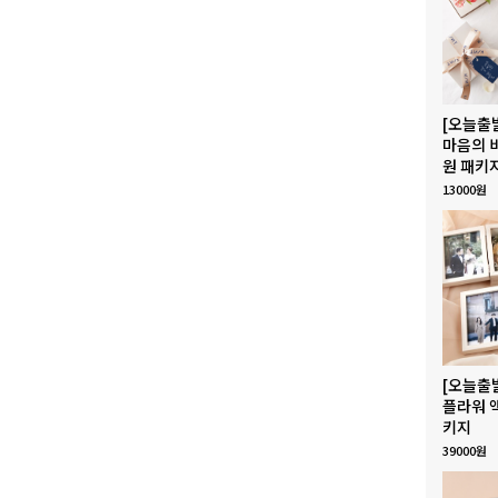
[오늘출
마음의 
원 패키
13000원
[오늘출
플라워 
키지
39000원