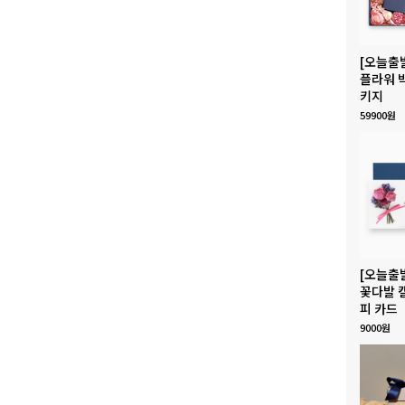
[오늘출
플라워 
키지
59900원
[오늘출
꽃다발 
피 카드
9000원