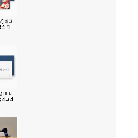
발] 실크
박스 패
발] 미니
캘리그라