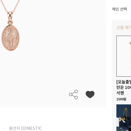
체인 선택
선물 패
[오늘출
만은 10
석펜
1500원
원산지 DOMESTIC