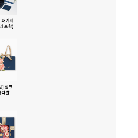
 패키지
리 포함)
발] 실크
꽃다발