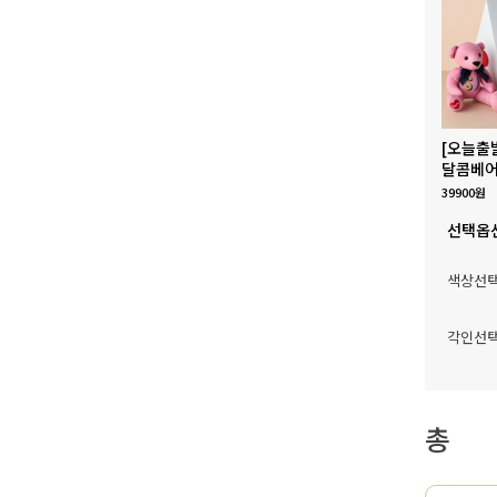
[오늘출
달콤베어
39900원
선택옵
색상선
각인선
총