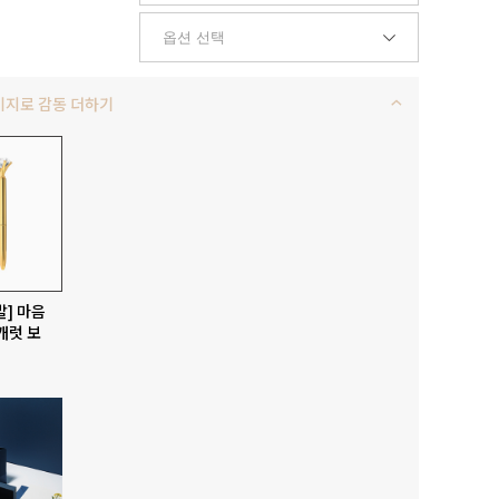
키지로 감동 더하기
발] 마음
캐럿 보