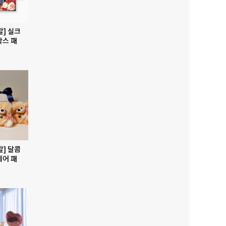
발] 실크
박스 패
발] 달콤
베어 패