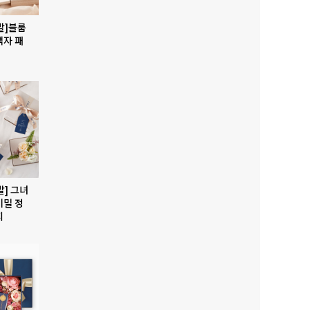
발]블룸
액자 패
발] 그녀
비밀 정
지