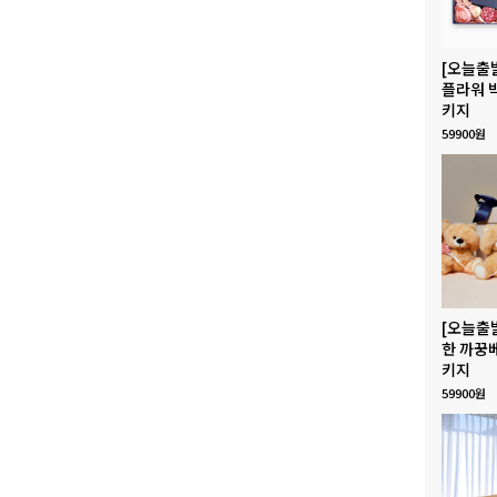
[오늘출
플라워 
키지
59900원
[오늘출
한 까꿍
키지
59900원