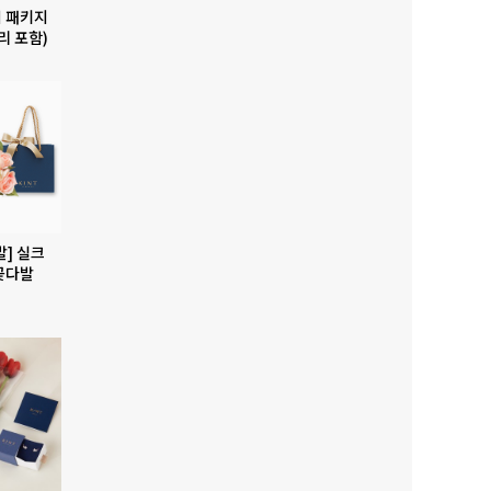
 패키지
리 포함)
발] 실크
꽃다발