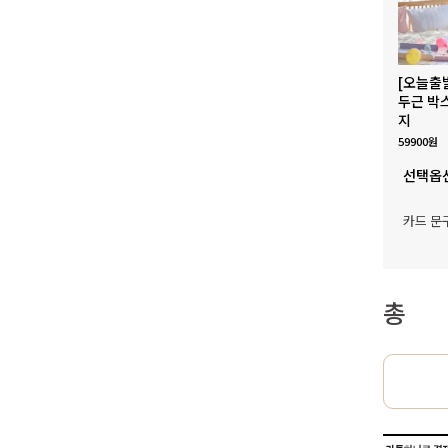
[오늘출
두근 박
지
59900원
선택옵
카드 문
총