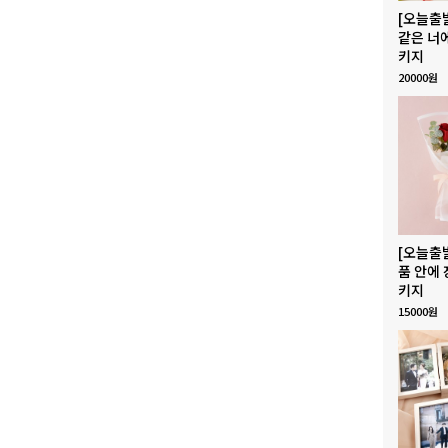
[오늘출
같은 너
키지
20000원
[오늘출
품 안에 
키지
15000원