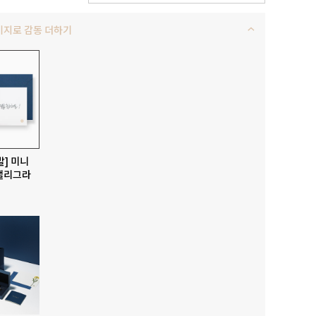
키지로 감동 더하기
발] 미니
캘리그라