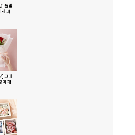
발] 튤립
에게 패
발] 그대
장미 패