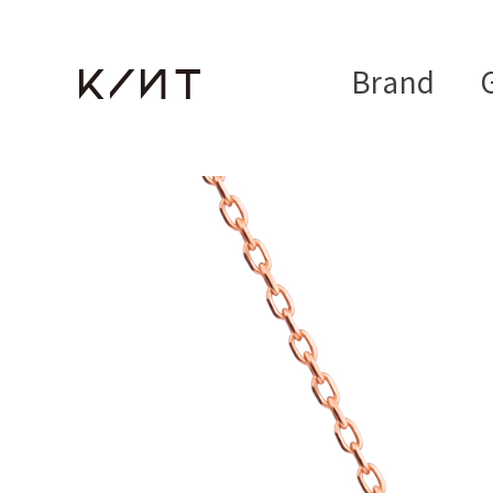
Brand
G