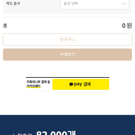
카드 문구
0
원
총
장바구니
구매하기