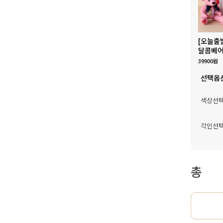
[오늘출
달콤베어
39900원
선택옵
색상선
각인선
총