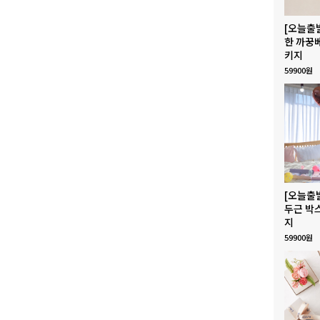
[오늘출
한 까꿍
키지
59900원
[오늘출
두근 박
지
59900원