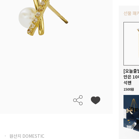
선물 패
[오늘출
만은 10
석펜
1500원
원산지 DOMESTIC