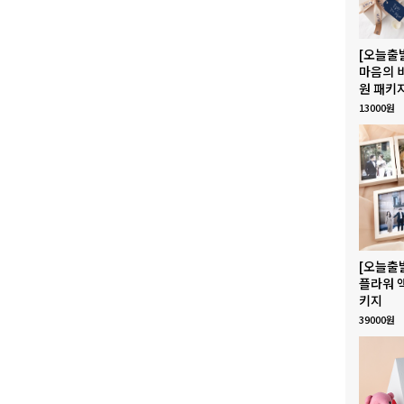
[오늘출
마음의 
원 패키
13000원
[오늘출
플라워 
키지
39000원