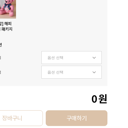
발] 해피
 패키지
션
택
택
0
원
장바구니
구매하기