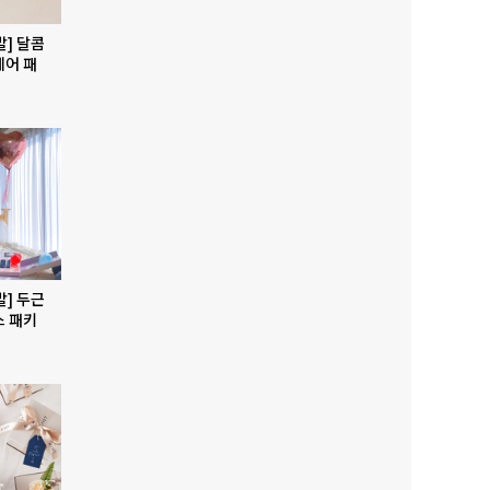
발] 달콤
베어 패
발] 두근
스 패키