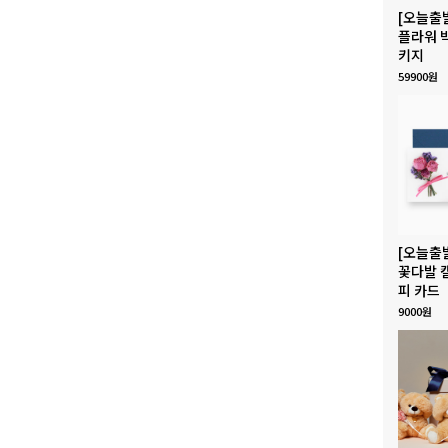
[오늘출
플라워 
키지
59900원
[오늘출
꽃다발 
피 카드
9000원