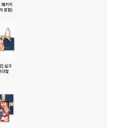
 패키지
리 포함)
발] 실크
꽃다발