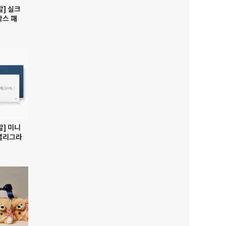
발] 실크
박스 패
발] 미니
캘리그라