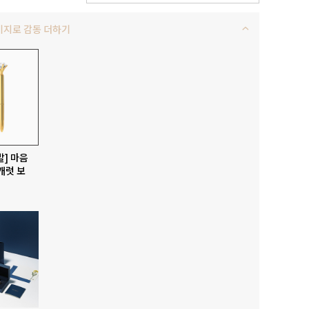
키지로 감동 더하기
발] 마음
캐럿 보