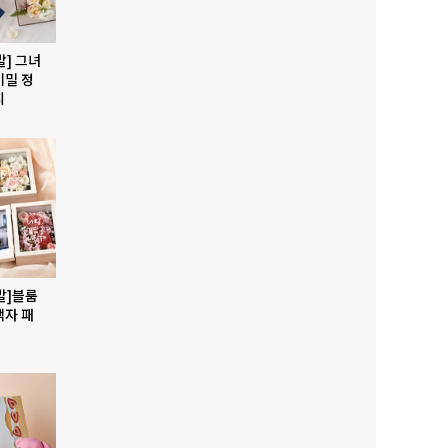
발] 그녀
비밀 정
지
발]블룸
액자 패