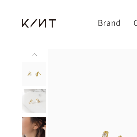
Brand
G