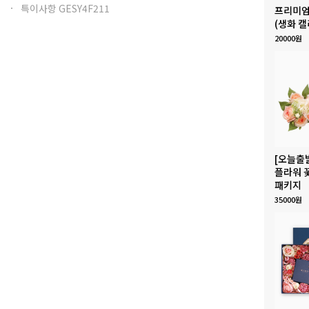
특이사항 GESY4F211
프리미엄
(생화 캘
20000원
[오늘출
플라워 
패키지
35000원