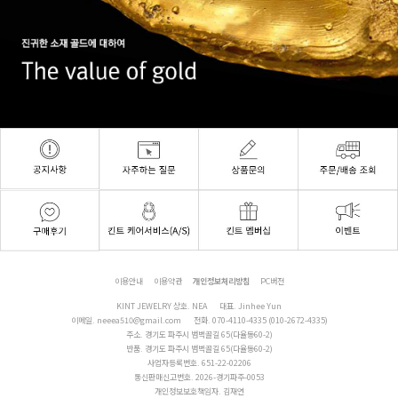
이용안내
이용약관
개인정보처리방침
PC버전
KINT JEWELRY 상호. NEA
대표. Jinhee Yun
이메일.
neeea510@gmail.com
전화.
070-4110-4335 (010-2672-4335)
주소. 경기도 파주시 범벅골길 65(다율동60-2)
반품. 경기도 파주시 범벅골길 65(다율동60-2)
사업자등록번호. 651-22-02206
통신판매신고번호. 2026-경기파주-0053
개인정보보호책임자. 김재연