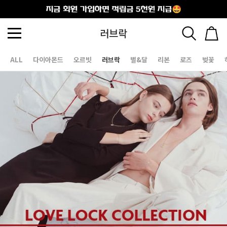
출석체크
러브락
ALL
다이아몬드
오르빗
러브락
별&달
리본
로즈
벚꽃