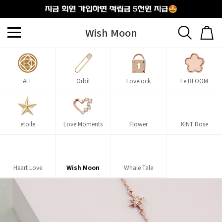
출석체크
Wish Moon
ALL
Orbit
Lovelock
Le BLOOM
etoile
Love Moments
Flower
KINT Rose
Heart Love
Wish Moon
Whale Tale