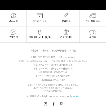
이용안내
이용약관
개인정보처리방침
PC버전
KINT JEWELRY 상호. NEA
대표. Jinhee Yun
이메일.
neeea510@gmail.com
전화.
070-4110-4335 (010-2672-4335)
주소. 경기도 파주시 범벅골길 65(다율동60-2)
반품. 경기도 파주시 범벅골길 65(다율동60-2)
사업자등록번호. 651-22-02206
통신판매신고번호. 2026-경기파주-0053
개인정보보호책임자. 김재연
고객님은 안전거래를 위해 현금으로 결제 시 저희 쇼핑몰에서
가입한 구매안전서비스를 이용하실 수 있습니다.
(서비스가입사실확인)
(c) 킨트 KINT. all rights reserved.
designed by
WISA.