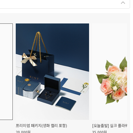
프리미엄 패키지(생화 캘리 포함)
[오늘출발] 실크 플라워 
20,000원
35,000원