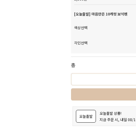
[오늘출발] 마음만은 10캐럿 보석펜
색상선택
각인선택
총
오늘출발 상품!
오늘출발
지금 주문 시, 내일 08/1