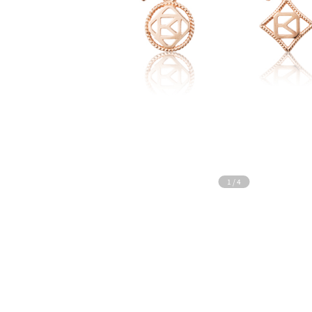
1
/
4