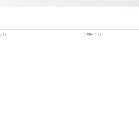
뷰(0
)
상품문의(43)