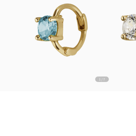
1
/
7