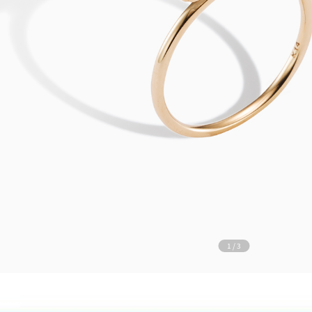
1
/
3