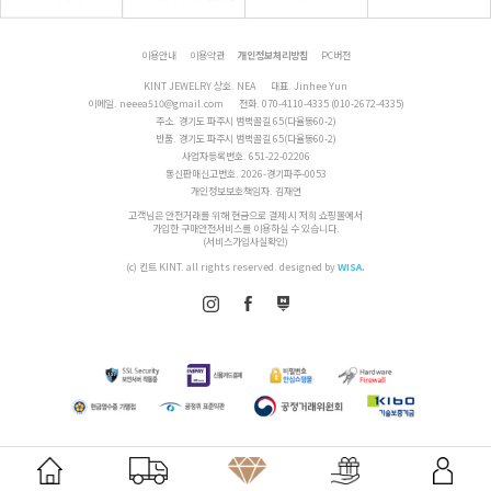
이용안내
이용약관
개인정보처리방침
PC버전
KINT JEWELRY 상호. NEA
대표. Jinhee Yun
이메일.
neeea510@gmail.com
전화.
070-4110-4335 (010-2672-4335)
주소. 경기도 파주시 범벅골길 65(다율동60-2)
반품. 경기도 파주시 범벅골길 65(다율동60-2)
사업자등록번호. 651-22-02206
통신판매신고번호. 2026-경기파주-0053
개인정보보호책임자. 김재연
고객님은 안전거래를 위해 현금으로 결제 시 저희 쇼핑몰에서
가입한 구매안전서비스를 이용하실 수 있습니다.
(서비스가입사실확인)
(c) 킨트 KINT. all rights reserved.
designed by
WISA.