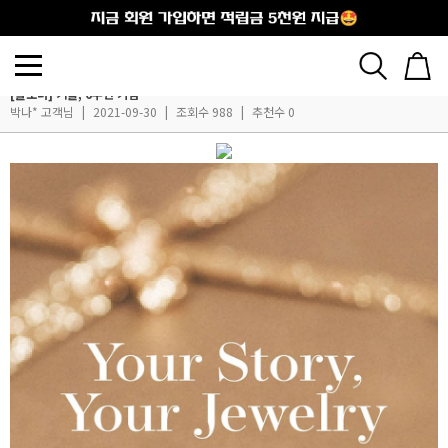
출석체크
[풀오더] 커플, 6주년 기념
박나* 고객님
|
2021-09-30
|
조회수 988
|
추천수 0