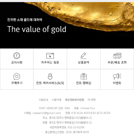
이용안내
이용약관
개인정보처리방침
PC버전
KINT JEWELRY 상호. NEA
대표. Jinhee Yun
이메일.
neeea510@gmail.com
전화.
070-4110-4335 (010-2672-4335)
주소. 경기도 파주시 범벅골길 65(다율동60-2)
반품. 경기도 파주시 범벅골길 65(다율동60-2)
사업자등록번호. 651-22-02206
통신판매신고번호. 2026-경기파주-0053