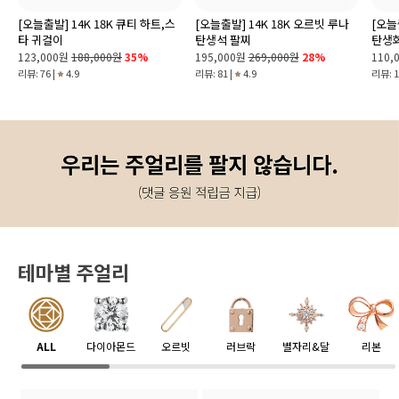
[오늘출발] 14K 18K 큐티 하트,스
[오늘출발] 14K 18K 오르빗 루나
[오늘
타 귀걸이
탄생석 팔찌
탄생
123,000원
188,000원
35%
195,000원
269,000원
28%
110,
리뷰: 76 |
4.9
리뷰: 81 |
4.9
리뷰: 1
테마별 주얼리
ALL
다이아몬드
오르빗
러브락
별자리&달
리본