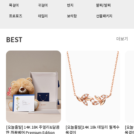
목걸이
귀걸이
반지
팔찌/발찌
프로포즈
데일리
보석함
선물패키지
BEST
더보기
[오늘출발] 14K 18K 주얼리&달콤
[오늘출발]14K 18k 데일리 월계수
[오늘
한 까꿍베어 Premium Edition
목걸이
목걸