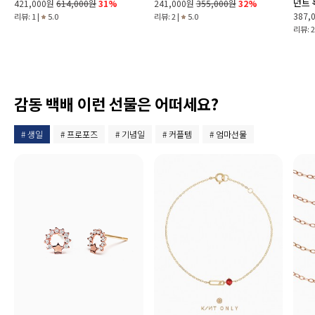
던트
421,000원
614,000원
31%
241,000원
355,000원
32%
387,
리뷰: 1 |
5.0
리뷰: 2 |
5.0
리뷰: 2
감동 백배 이런 선물은 어떠세요?
# 생일
# 프로포즈
# 기념일
# 커플템
# 엄마선물