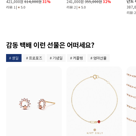
던트
421,000원
614,000원
31%
241,000원
355,000원
32%
387,
리뷰: 1 |
5.0
리뷰: 2 |
5.0
리뷰: 2
감동 백배 이런 선물은 어떠세요?
# 생일
# 프로포즈
# 기념일
# 커플템
# 엄마선물