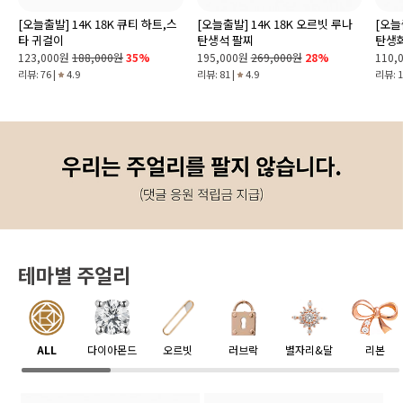
[오늘출발] 14K 18K 큐티 하트,스
[오늘출발] 14K 18K 오르빗 루나
[오늘
타 귀걸이
탄생석 팔찌
탄생
123,000원
188,000원
35%
195,000원
269,000원
28%
110,
리뷰: 76 |
4.9
리뷰: 81 |
4.9
리뷰: 1
테마별 주얼리
ALL
다이아몬드
오르빗
러브락
별자리&달
리본