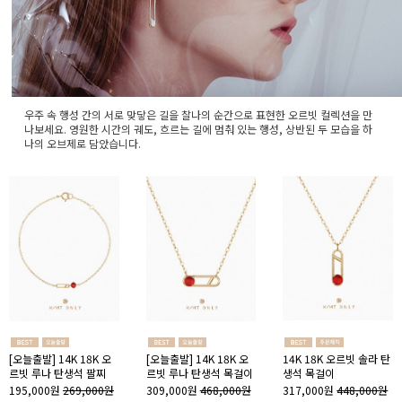
우주 속 행성 간의 서로 맞닿은 길을 찰나의 순간으로 표현한 오르빗 컬렉션을 만
나보세요. 영원한 시간의 궤도, 흐르는 길에 멈춰 있는 행성, 상반된 두 모습을 하
나의 오브제로 담았습니다.
[오늘출발] 14K 18K 오
[오늘출발] 14K 18K 오
14K 18K 오르빗 솔라 탄
르빗 루나 탄생석 팔찌
르빗 루나 탄생석 목걸이
생석 목걸이
195,000원
269,000원
309,000원
468,000원
317,000원
448,000원