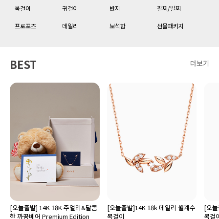
목걸이
귀걸이
반지
팔찌/발찌
프로포즈
데일리
보석함
선물패키지
BEST
더보기
[오늘출발] 14K 18K 주얼리&달콤
[오늘출발]14K 18k 데일리 월계수
[오늘
한 까꿍베어 Premium Edition
목걸이
목걸