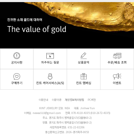
이용안내
이용약관
개인정보처리방침
PC버전
KINT JEWELRY 상호. NEA
대표. Jinhee Yun
이메일.
neeea510@gmail.com
전화.
070-4110-4335 (010-2672-4335)
주소. 경기도 파주시 범벅골길 65(다율동60-2)
반품. 경기도 파주시 범벅골길 65(다율동60-2)
사업자등록번호. 651-22-02206
통신판매신고번호. 2026-경기파주-0053