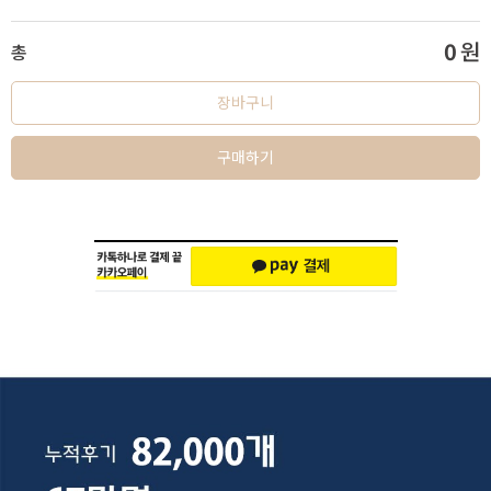
0
원
총
장바구니
구매하기